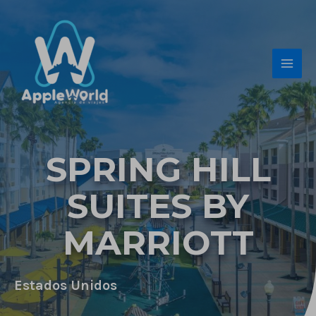
Ir
Main
al
Men
contenido
SPRING HILL
SUITES BY
MARRIOTT
Estados Unidos